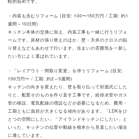
較的短めです。
・内装も含むリフォーム (目安: 100〜150万円 / 工期: 約1
週間～10日間)
キッチン本体の交換に加え、内装工事も一緒に行うリフォ
ームです。床材の張り替えのほか、壁・天井のクロスの貼
り替えなどもあわせて行います。住まいの雰囲気を一新し
たい方によく選ばれています。
・「レイアウト・間取り変更」を伴うリフォーム (目安:
150万円〜 / 工期: 約2～3週間)
キッチンの向きを変えたり、壁を取り払って対面式にした
りと、配置そのものを作り直す工事です。給排水管やガス
管の移設、電気配線の増設などが必要になるため、費用・
工期ともに負担が大きくなる傾向があります。「LDKをひ
とつの空間にしたい」「アイランドキッチンにしたい」と
いった、キッチンの位置や動線を根本から見直したい場合
に適しています。