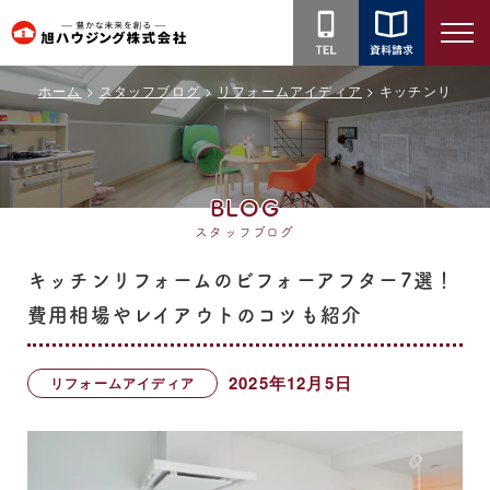
旭
ハ
ホーム
スタッフブログ
リフォームアイディア
キッチンリフォ
ウ
ジ
ン
グ
BLOG
株
スタッフブログ
式
会
キッチンリフォームのビフォーアフター7選！
社
費用相場やレイアウトのコツも紹介
2025年12月5日
リフォームアイディア