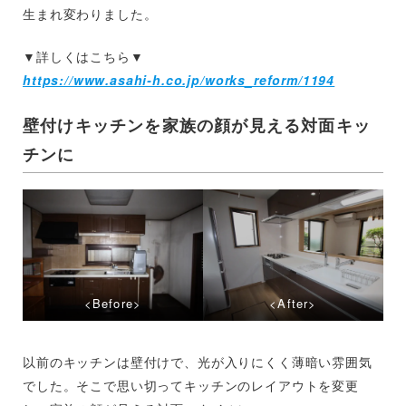
生まれ変わりました。
▼詳しくはこちら▼
https://www.asahi-h.co.jp/works_reform/1194
壁付けキッチンを家族の顔が見える対面キッ
チンに
<Before>
<After>
以前のキッチンは壁付けで、光が入りにくく薄暗い雰囲気
でした。そこで思い切ってキッチンのレイアウトを変更