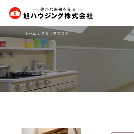
旭
ハ
ウ
ホーム
スタッフブログ
ジ
ン
グ
株
式
会
社