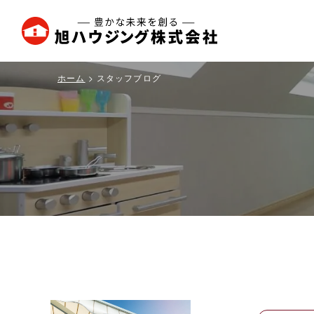
旭
ハ
ウ
ホーム
スタッフブログ
ジ
ン
グ
株
式
会
社