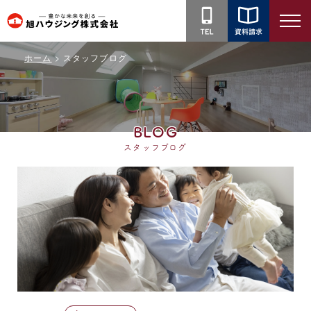
旭
ハ
ホーム
スタッフブログ
ウ
ジ
ン
グ
BLOG
株
スタッフブログ
式
会
社