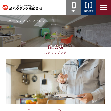
旭
ハ
ホーム
スタッフブログ
ウ
ジ
ン
グ
BLOG
株
スタッフブログ
式
会
社