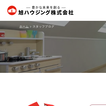
旭
ハ
ウ
ホーム
スタッフブログ
ジ
ン
グ
株
式
会
社