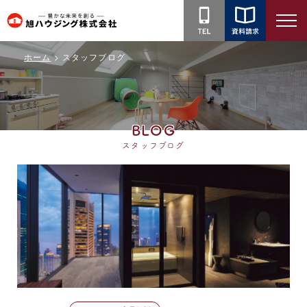
旭
ハ
ホーム
スタッフブログ
ウ
ジ
ン
グ
BLOG
株
スタッフブログ
式
会
社