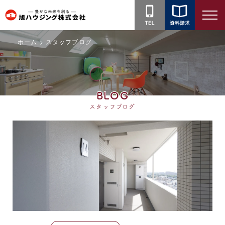
旭
ハ
ホーム
スタッフブログ
ウ
ジ
ン
グ
BLOG
株
スタッフブログ
式
会
社