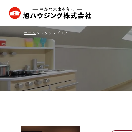
旭
ハ
ウ
ホーム
スタッフブログ
ジ
ン
グ
株
式
会
社