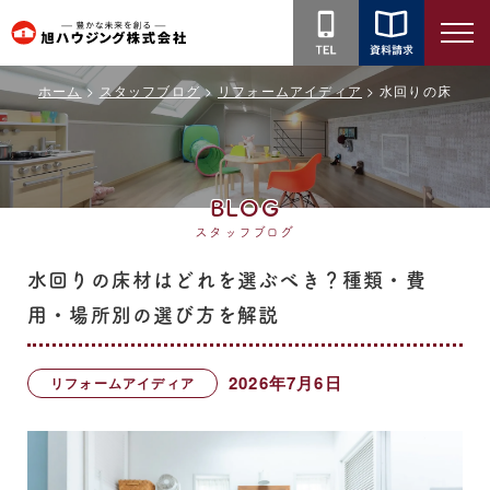
旭
ハ
ホーム
スタッフブログ
リフォームアイディア
水回りの床材は
ウ
ジ
ン
グ
BLOG
株
スタッフブログ
式
会
水回りの床材はどれを選ぶべき？種類・費
社
用・場所別の選び方を解説
2026年7月6日
リフォームアイディア