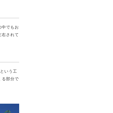
の中でもお
左右されて
」という工
くる部分で