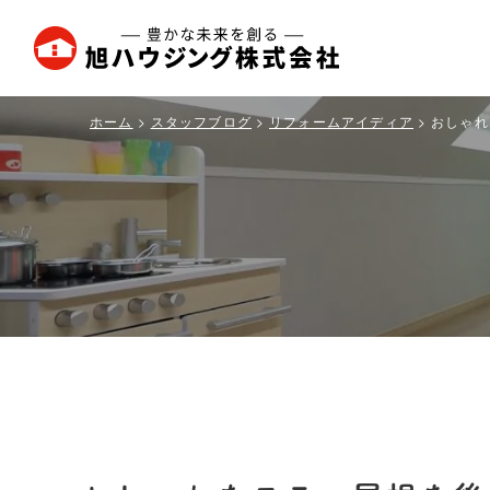
旭
ハ
ウ
ホーム
スタッフブログ
リフォームアイディア
おしゃれ
ジ
ン
グ
株
式
会
社