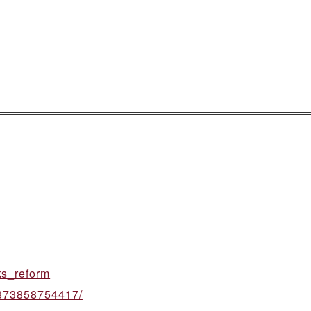
ks_reform
0873858754417/