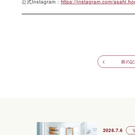
公式Instagram：
https://instagram.com/asahi.ho
前の記
2026.7.6