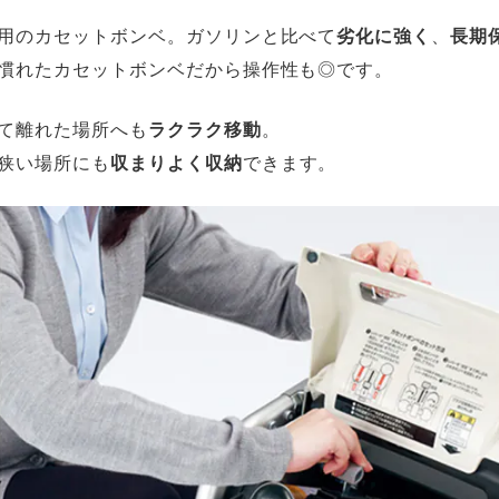
用のカセットボンベ。ガソリンと比べて
劣化に強く
、
長期
慣れたカセットボンベだから操作性も◎です。
て離れた場所へも
ラクラク移動
。
狭い場所にも
収まりよく収納
できます。