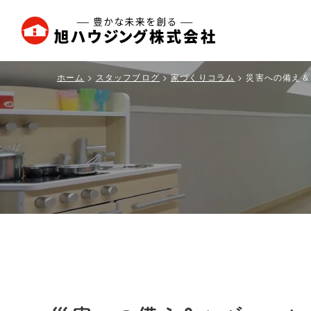
旭
ハ
ウ
ホーム
スタッフブログ
家づくりコラム
災害への備え＆
ジ
ン
グ
株
式
会
社