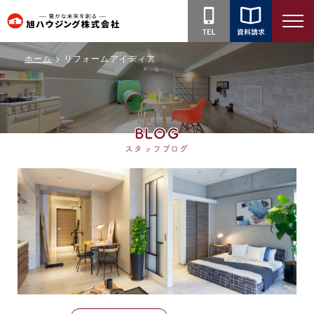
旭
ハ
ホーム
リフォームアイディア
ウ
ジ
ン
グ
BLOG
株
スタッフブログ
式
会
社