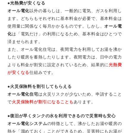
●
光熱費が安くなる
オール電化
以外の暮らしは、一般的に電気、ガスを利用し
ます。どちらもそれぞれに基本料金が必要で、基本料金は
使用量に関係なく毎月かかるものです。しかし、
オール電
化
は「電気だけ」の利用になるため、基本料金はひとつで
済ませられます。
また、オール電化住宅は、夜間電力を利用してお湯を沸か
したり暖房を蓄熱したりします。夜間電力は、日中の電力
よりも料金が割安に設定されているため、結果的に
光熱費
が安くなる
仕組みです。
●
火災保険料を割引してもらえる
オール電化住宅
は火災リスクが少ないため、申請すること
で
火
災保険料が割引になることも
あります。
●
復旧が早くタンクの水を利用できるので災害時も安心
オール電化システム
の特徴として、沸かしたお湯や暖房の
熱を「溜めておく」ことができるため、災害時にもお湯が