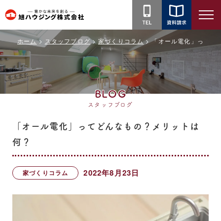
旭
ハ
ホーム
スタッフブログ
家づくりコラム
「オール電化」ってど
ウ
ジ
ン
グ
BLOG
株
スタッフブログ
式
会
「オール電化」ってどんなもの？メリットは
社
何？
2022年8月23日
家づくりコラム