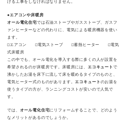
げる工事をしなければなりません。
●エアコンや床暖房
オール電化住宅
では石油ストーブやガスストーブ、ガスフ
ァンヒーターなどの代わりに、電気による暖房機器を使い
ます。
□エアコン □電気ストーブ □蓄熱ヒーター □電気
式床暖房
この中でも、オール電化を導入する際に多くの人が設置を
希望されるのが床暖房です。床暖房には、
エコキュート
で
沸かしたお湯を床下に流して床を暖めるタイプのものと、
電気ヒーター式のものがあります。
エコキュート
のお湯を
使うタイプの方が、ランニングコストが安いので人気で
す。
では、
オール電化住宅
にリフォームすることで、どのよう
なメリットがあるのでしょうか。