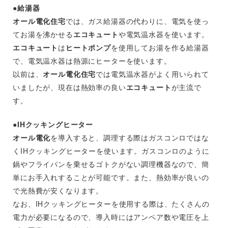
●給湯器
オール電化住宅
では、ガス給湯器の代わりに、電気を使っ
てお湯を沸かせる
エコキュート
や電気温水器を使います。
エコキュート
は
ヒートポンプ
を使用してお湯を作る給湯器
で、電気温水器は熱源にヒーターを使います。
以前は、
オール電化住宅
では電気温水器がよく用いられて
いましたが、現在は熱効率の良い
エコキュート
が主流で
す。
●IHクッキングヒーター
オール電化
を導入すると、調理する際はガスコンロではな
くIHクッキングヒーターを使います。ガスコンロのように
鍋やフライパンを乗せるゴトクがない調理機器なので、簡
単にお手入れすることが可能です。また、熱効率が良いの
で光熱費が安くなります。
なお、IHクッキングヒーターを使用する際は、たくさんの
電力が必要になるので、導入時にはアンペア数や電圧を上