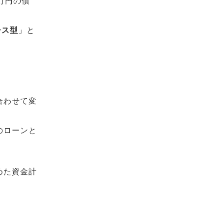
万円の債
ース型
」と
合わせて変
のローンと
めた資金計