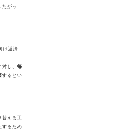
したがっ
。
向け返済
に対し、
毎
済
するとい
り替える工
止するため