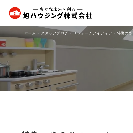
旭
ハ
ウ
ホーム
スタッフブログ
リフォームアイディア
特徴のあ
ジ
ン
グ
株
式
会
社