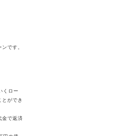
ーンです。
いくロー
ことができ
代金で返済