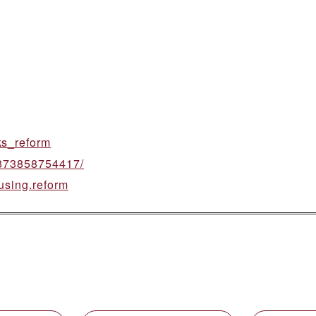
ks_reform
0873858754417/
using.reform