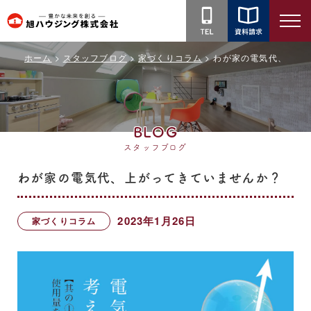
旭
ハ
ホーム
スタッフブログ
家づくりコラム
わが家の電気代、上が
ウ
ジ
ン
グ
BLOG
株
スタッフブログ
式
会
わが家の電気代、上がってきていませんか？
社
2023年1月26日
家づくりコラム