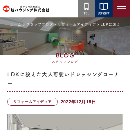
旭
ハ
ホーム
スタッフブログ
リフォームアイディア
LDKに設えた
ウ
ジ
ン
グ
BLOG
株
スタッフブログ
式
会
LDKに設えた大人可愛いドレッシングコーナ
社
ー
2022年12月15日
リフォームアイディア