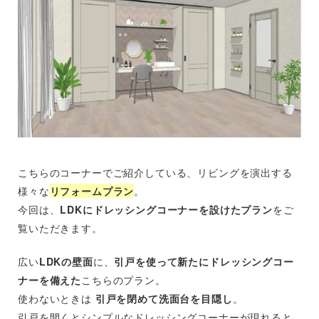
こちらのコーナーでご紹介している、リビングを演出する
様々な
リフォームプラン
。
今回は、
LDKにドレッシングコーナーを設けたプラン
をご
覧いただきます。
広い
LDKの壁面
に、
引戸を使って新たにドレッシングコー
ナーを備えた
こちらのプラン。
使わないときは
引戸を閉めて洗面台を目隠し
。
引戸を開くとシンプルなドレッシングコーナーが現れると