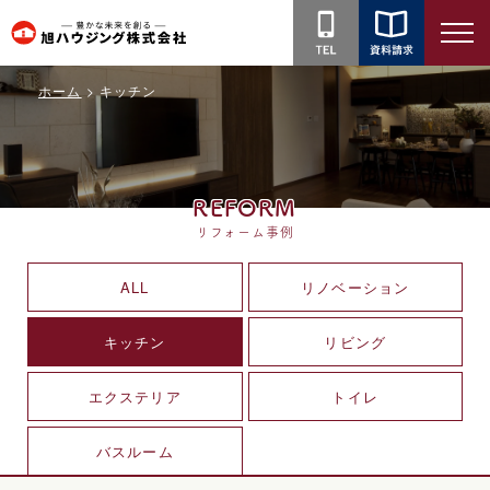
旭
ハ
ホーム
キッチン
ウ
ジ
ン
グ
REFORM
株
リフォーム事例
式
会
ALL
リノベーション
社
キッチン
リビング
エクステリア
トイレ
バスルーム