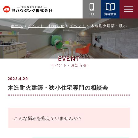
旭
ハ
ホーム
イベント・お知らせ
イベント
木造耐火建築・狭小住宅
ウ
ジ
ン
グ
EVENT
株
イベント・お知らせ
式
会
2023.4.29
木造耐火建築・狭小住宅専門の相談会
社
こんな悩みを抱えていませんか？